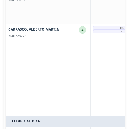
CARRASCO, ALBERTO MARTIN
011-15-
A
011-44
Mat: 550272
CLINICA MÉDICA