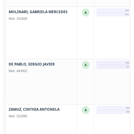
MOLINARI, GABRIELA MERCEDES
011 - 4
A
011 - 4
Mat: 332668
DE PABLO, SERGIO JAVIER
011-32
A
11-576
Mat: 443902
ZAMUZ, CINTHIA ANTONELA
0237-4
A
0237-4
Mat: 552086