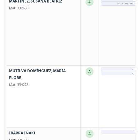
MARTINEZ, SUSANA BEATRIZ
A
AV. RIVADAVIA 1109
Mat: 332600
MUTILVA DOMINGUEZ, MARIA
0237-4
A
0237-4
FLORE
Mat: 334228
IBARRA IÑAKI
11388
A
Mat: 336700