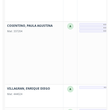
COSENTINO, PAULA AGUSTINA
0237-4
A
0237-4
Mat: 337204
0237-4
VILLAGRAN, ENRIQUE DIEGO
0237-4
A
Mat: 444024