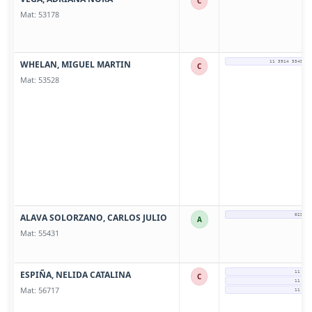
C
Mat: 53178
WHELAN, MIGUEL MARTIN
11 3914 3345 SO
C
Mat: 53528
ALAVA SOLORZANO, CARLOS JULIO
0237-4
A
Mat: 55431
ESPIÑA, NELIDA CATALINA
11 228
C
11 228
Mat: 56717
11 228