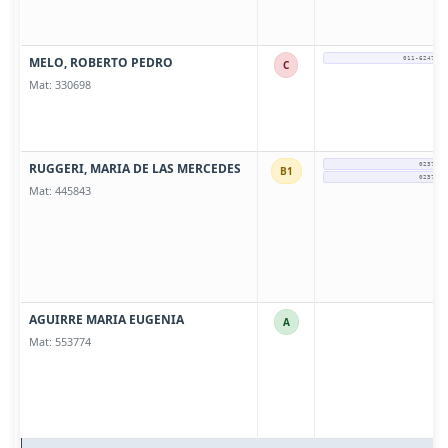
MELO, ROBERTO PEDRO
011-6247-90
C
Mat: 330698
RUGGERI, MARIA DE LAS MERCEDES
0237 - 
B1
0237 - 
Mat: 445843
AGUIRRE MARIA EUGENIA
A
Mat: 553774