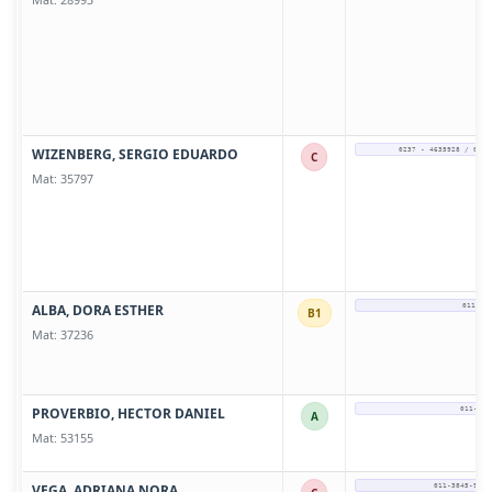
WIZENBERG, SERGIO EDUARDO
0237 - 4635928 / 011-
C
Mat: 35797
ALBA, DORA ESTHER
011-57
B1
Mat: 37236
PROVERBIO, HECTOR DANIEL
011-156
A
Mat: 53155
VEGA, ADRIANA NORA
011-3845-9097