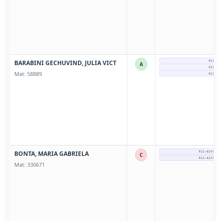
BARABINI GECHUVIND, JULIA VICT
011-39
A
011-39
Mat: 58889
011-39
BONTA, MARIA GABRIELA
011-6247-90
C
011-6247-90
Mat: 330671