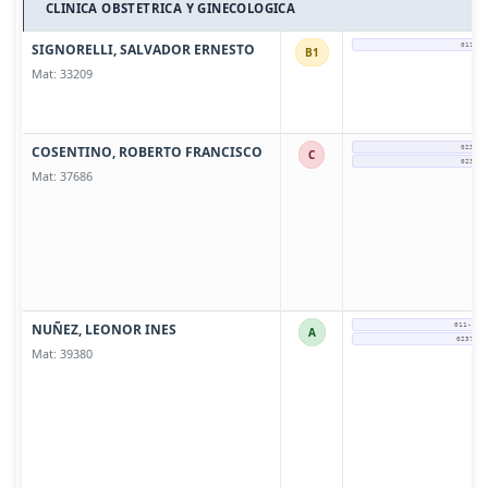
CLINICA OBSTETRICA Y GINECOLOGICA
SIGNORELLI, SALVADOR ERNESTO
011-44
B1
Mat: 33209
COSENTINO, ROBERTO FRANCISCO
0237-4
C
0237-4
Mat: 37686
NUÑEZ, LEONOR INES
011-157
A
0237 - 
Mat: 39380