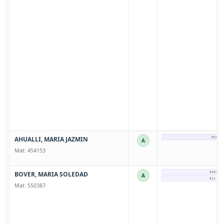
AHUALLI, MARIA JAZMIN
0237-4
A
Mat: 454153
BOVER, MARIA SOLEDAD
0237 - 
A
011 - 2
Mat: 550387