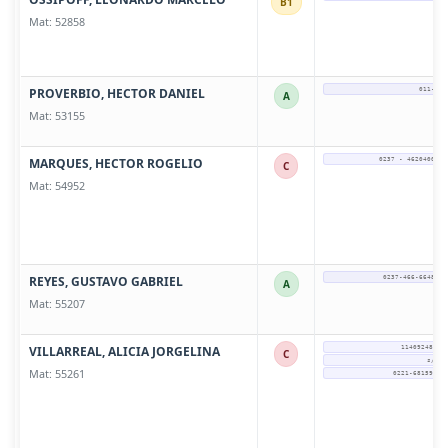
B1
Mat: 52858
PROVERBIO, HECTOR DANIEL
011-156
A
Mat: 53155
MARQUES, HECTOR ROGELIO
0237 - 4620400 / 
C
Mat: 54952
REYES, GUSTAVO GABRIEL
0237-466-6648 - 
A
Mat: 55207
VILLARREAL, ALICIA JORGELINA
1140924836 
C
s/tel
Mat: 55261
0221-6815947 