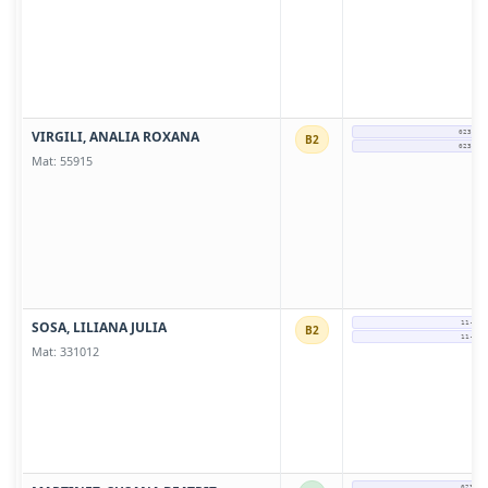
VIRGILI, ANALIA ROXANA
0237-4
B2
0237-4
Mat: 55915
SOSA, LILIANA JULIA
11-596
B2
11-596
Mat: 331012
0237-4