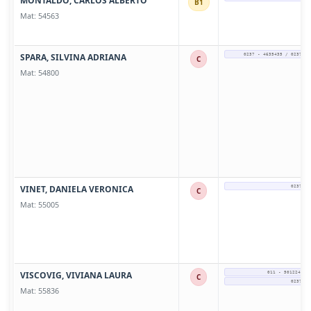
MONTALDO, CARLOS ALBERTO
B1
Mat: 54563
SPARA, SILVINA ADRIANA
0237 - 4635435 / 0237 - 
C
Mat: 54800
VINET, DANIELA VERONICA
0237 - 
C
Mat: 55005
VISCOVIG, VIVIANA LAURA
011 - 50122469 
C
0237 - 
Mat: 55836