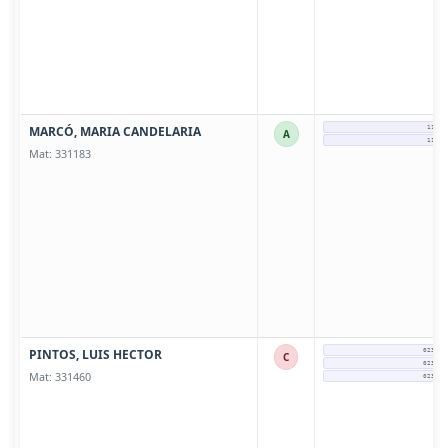
MARCÓ, MARIA CANDELARIA
11615
A
11615
Mat: 331183
PINTOS, LUIS HECTOR
0237-4
C
0237-4
Mat: 331460
0237-4