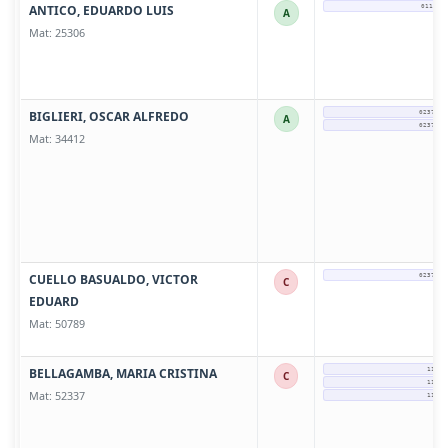
ANTICO, EDUARDO LUIS
011-61
A
Mat: 25306
BIGLIERI, OSCAR ALFREDO
0237 - 
A
0237 - 
Mat: 34412
CUELLO BASUALDO, VICTOR
0237 - 
C
EDUARD
Mat: 50789
BELLAGAMBA, MARIA CRISTINA
11575
C
11575
Mat: 52337
11575