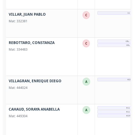
VILLAR, JUAN PABLO
11 576
C
Mat: 332381
REBOTTARO, CONSTANZA
CEL 11 
C
CEL 220
Mat: 334483
VILLAGRAN, ENRIQUE DIEGO
0237-4
A
Mat: 444024
CAHAUD, SORAYA ANABELLA
011 - 2
A
011 - 2
Mat: 449304
0237 - 