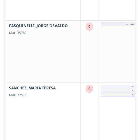
PASQUINELLI, JORGE OSVALDO
0237-466177
C
Mat: 35781
SANCHEZ, MARIA TERESA
0237-4
C
0237-4
Mat: 37511
0237-4