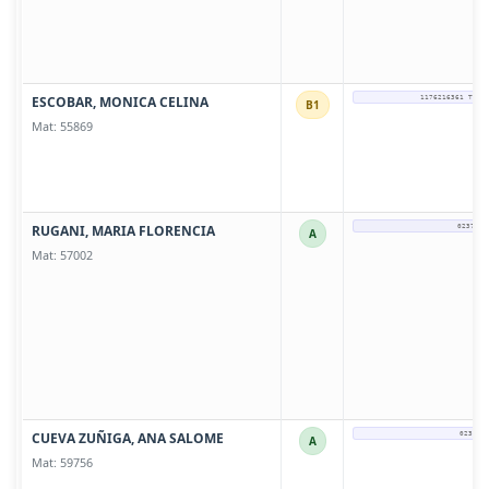
ESCOBAR, MONICA CELINA
1176216361 TURN
B1
Mat: 55869
RUGANI, MARIA FLORENCIA
0237 - 
A
Mat: 57002
CUEVA ZUÑIGA, ANA SALOME
0237-4
A
Mat: 59756