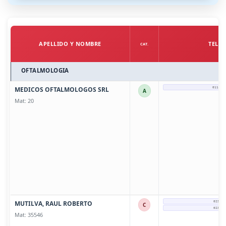
APELLIDO Y NOMBRE
TELÉ
CAT.
OFTALMOLOGIA
MEDICOS OFTALMOLOGOS SRL
011-44
A
Mat: 20
MUTILVA, RAUL ROBERTO
0237-4
C
0237-4
Mat: 35546