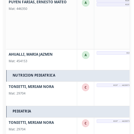
PUYEN FARIAS, ERNESTO MATEO
0237 - 
A
0237 - 
Mat: 446350
AHUALLI, MARIA JAZMIN
0237-4
A
Mat: 454153
NUTRICION PEDIATRICA
TONIETTI, MIRIAM NORA
0237 - 4625570 / 
C
Mat: 29704
PEDIATRIA
TONIETTI, MIRIAM NORA
0237 - 4625570 / 
C
Mat: 29704