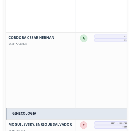
CORDOBA CESAR HERNAN
01138
A
01138
Mat: 554068
GINECOLOGIA
MOGUILEVSKY, ENRIQUE SALVADOR
0237 - 4630728 / 
C
0237 - 
Mat: 28993