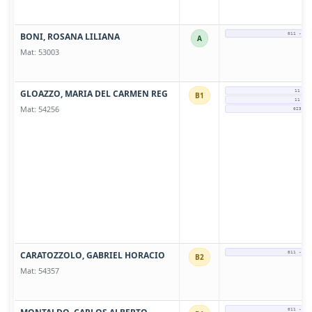
BONI, ROSANA LILIANA
011 - 15
A
Mat: 53003
GLOAZZO, MARIA DEL CARMEN REG
11 576
B1
11 576
Mat: 54256
0237-4
CARATOZZOLO, GABRIEL HORACIO
011 - 15
B2
Mat: 54357
011 - 15