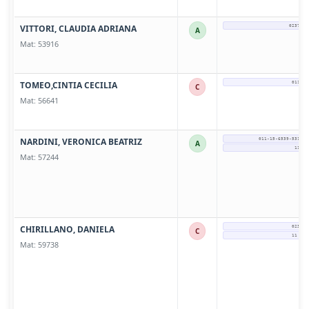
VITTORI, CLAUDIA ADRIANA
0237 - 
A
Mat: 53916
TOMEO,CINTIA CECILIA
011-22
C
Mat: 56641
NARDINI, VERONICA BEATRIZ
011-15-6539-5317 (
A
11653
Mat: 57244
CHIRILLANO, DANIELA
0237-4
C
11 228
Mat: 59738