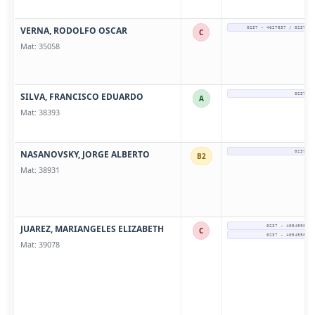
VERNA, RODOLFO OSCAR
0237 - 4627837 / 0237 - 
C
Mat: 35058
SILVA, FRANCISCO EDUARDO
0237 - 
A
Mat: 38393
NASANOVSKY, JORGE ALBERTO
0237 - 
B2
Mat: 38931
JUAREZ, MARIANGELES ELIZABETH
0237 - 4054598 / 
C
0237 - 4054598 / 
Mat: 39078