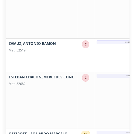
ZAMUZ, ANTONIO RAMON
0237 - 
C
Mat: 52519
ESTEBAN CHACON, MERCEDES CONC
0237-4
C
Mat: 52682
OSSIPOFF, LEONARDO MARCELO
0237-4