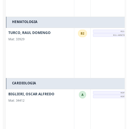
HEMATOLOGIA
TURCO, RAUL DOMINGO
011-576
B2
011-46967018 
Mat: 33929
CARDIOLOGIA
BIGLIERI, OSCAR ALFREDO
0237 - 
A
0237 - 
Mat: 34412