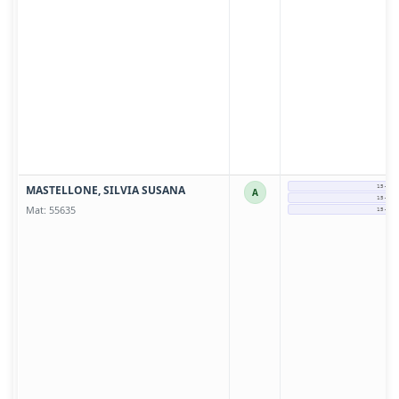
MASTELLONE, SILVIA SUSANA
15-560
A
15-560
Mat: 55635
15-560