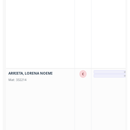
ARRIETA, LORENA NOEMI
11301
C
11256
Mat: 332214