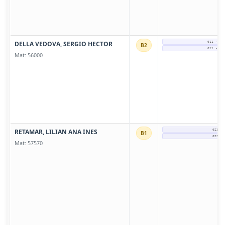
DELLA VEDOVA, SERGIO HECTOR
011 - 15
B2
011 - 15
Mat: 56000
RETAMAR, LILIAN ANA INES
0237-4
B1
0237-4
Mat: 57570