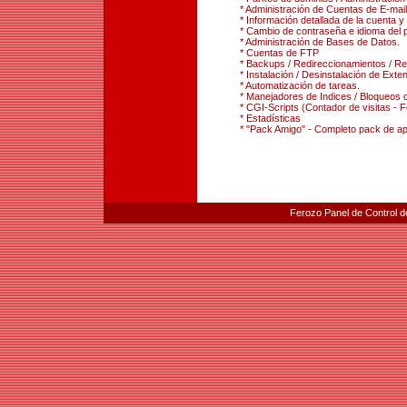
* Administración de Cuentas de E-mail
* Información detallada de la cuenta y 
* Cambio de contraseña e idioma del p
* Administración de Bases de Datos.
* Cuentas de FTP
* Backups / Redireccionamientos / Res
* Instalación / Desinstalación de Ext
* Automatización de tareas.
* Manejadores de Indices / Bloqueos d
* CGI-Scripts (Contador de visitas - 
* Estadísticas
* "Pack Amigo" - Completo pack de apli
Ferozo Panel de Control d